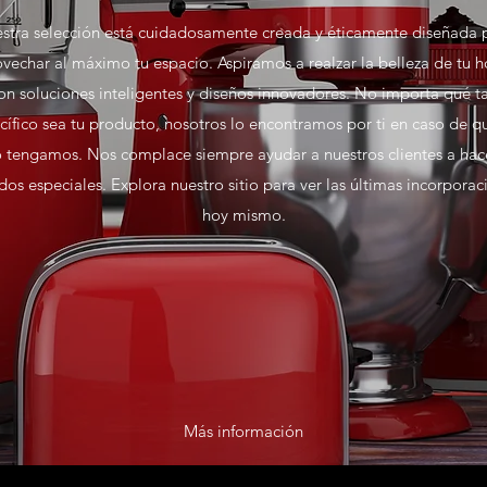
stra selección está cuidadosamente creada y éticamente diseñada 
vechar al máximo tu espacio. Aspiramos a realzar la belleza de tu 
on soluciones inteligentes y diseños innovadores. No importa qué t
cífico sea tu producto, nosotros lo encontramos por ti en caso de q
o tengamos. Nos complace siempre ayudar a nuestros clientes a hac
dos especiales. Explora nuestro sitio para ver las últimas incorporac
hoy mismo.
Más información