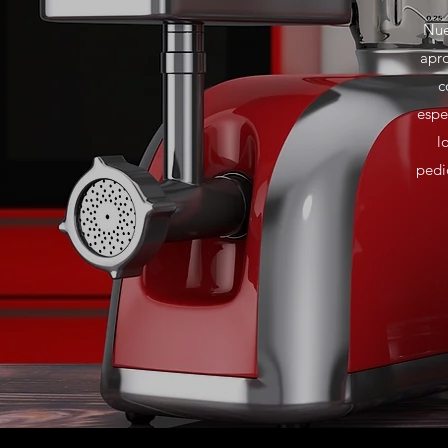
Nue
apro
c
espe
l
pedi