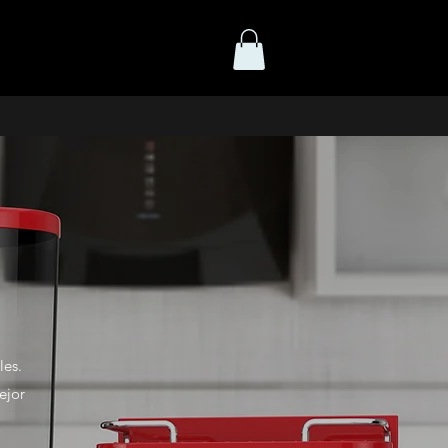
les.
ejor