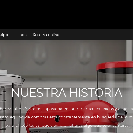
uipo
Tienda
Reserva online
NUESTRA HISTORIA
Bar Solution Store nos apasiona encontrar artículos únicos y especia
stro equipo de compras está constantemente en búsqueda de lo m
para ofrecerte, así que siempre hallarás algo que te encantará.