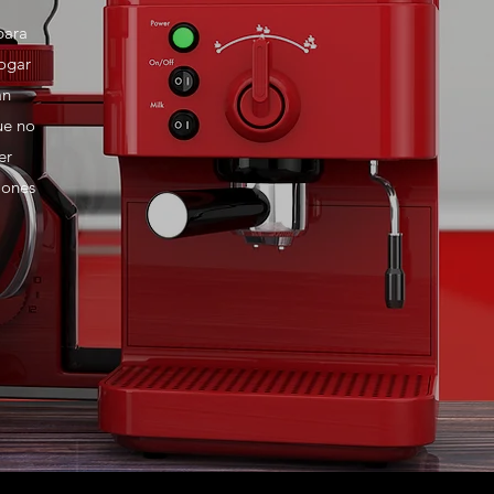
para
hogar
an
ue no
er
iones