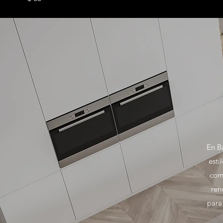
En B
esti
como
ren
para