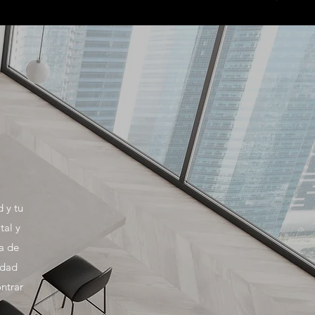
 y tu
tal y
na de
idad
ntrar