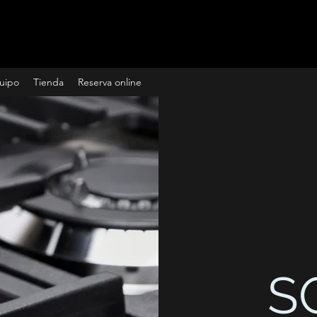
uipo
Tienda
Reserva online
S