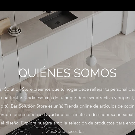
QUIÉNES SOMOS
ar Solution Store creemos que tu hogar debe reflejar tu personalidad
lo particular. Cada esquina de tu hogar debe ser atractiva y original, 
 tú. Bar Solution Store es un(a) Tienda online de artículos de coci
ombre que se dedica a ayudar a los clientes a descubrir su personal
 el diseño. Explora nuestra amplia selección de productos para enco
eso que necesitas.